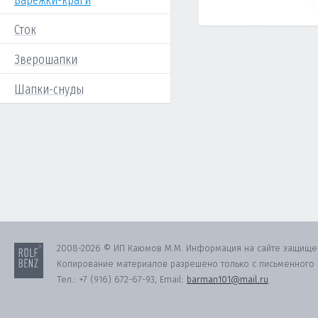
Варежки-краги
Сток
Зверошапки
Шапки-снуды
2008-2026 © ИП Каюмов М.М. Информация на сайте защище
Копирование материалов разрешено только с письменного с
Тел.:
+7 (916) 672-67-93
, Email:
barman101@mail.ru