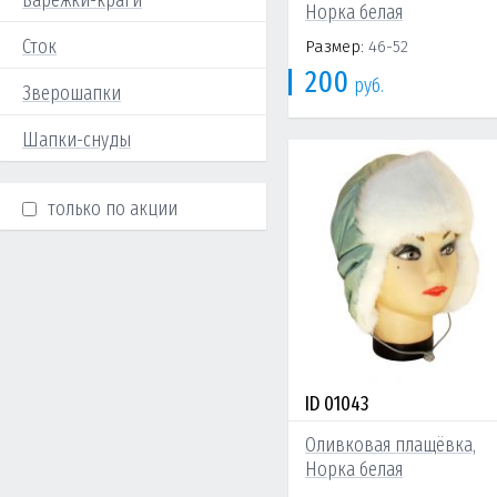
Варежки-краги
Норка белая
Сток
Размер:
46-52
200
руб.
Зверошапки
Шапки-снуды
только по акции
ID 01043
Оливковая плащёвка,
Норка белая