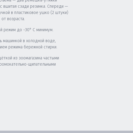
бъема — два ремешка-утяжки
юс вшитая сзади резинка. Спереди —
учкой в пластиковое ушко (2 штуки)
 от возраста.
й режим до −30° C минимум.
ь машинкой в холодной воде,
нием режима бережной стирки.
щёткой из зоомагазина частыми
промокательно-щипательными