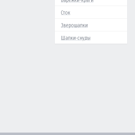
Варежки-краги
Сток
Зверошапки
Шапки-снуды