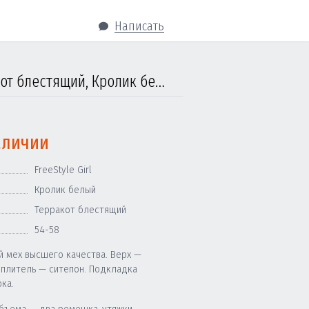
Написать
Ушанка женская от 5 до 14 лет, FreeStyle, Терракот блестящий, Кролик белый
аличии
FreeStyle Girl
Кролик белый
Терракот блестящий
54-58
й мех высшего качества. Верх —
еплитель — ситепон. Подкладка
ка.