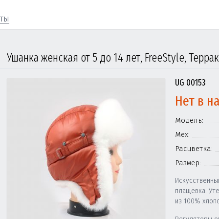
кты
UG 00153
Нет в н
Модель:
Мех:
Расцветка:
Размер:
Искусственны
плащёвка. Ут
из 100% хлопо