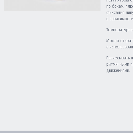
Регуляторы о
по бокам, пл
фиксация лип
в зависимости
Температурны
Можно стират
с использова
Расчесывать 
ритмичными 
движениями.