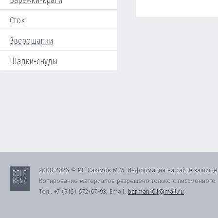
Варежки-краги
Сток
Зверошапки
Шапки-снуды
2008-2026 © ИП Каюмов М.М. Информация на сайте защище
Копирование материалов разрешено только с письменного с
Тел.:
+7 (916) 672-67-93
, Email:
barman101@mail.ru