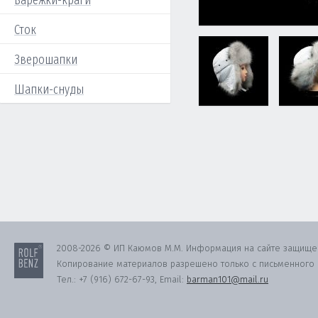
Варежки-краги
Сток
Зверошапки
Шапки-снуды
2008-2026 © ИП Каюмов М.М. Информация на сайте защище
Копирование материалов разрешено только с письменного с
Тел.:
+7 (916) 672-67-93
, Email:
barman101@mail.ru