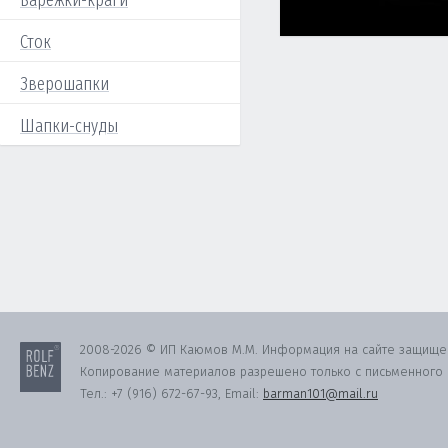
Варежки-краги
Сток
Зверошапки
Шапки-снуды
2008-2026 © ИП Каюмов М.М. Информация на сайте защище
Копирование материалов разрешено только с письменного с
Тел.:
+7 (916) 672-67-93
, Email:
barman101@mail.ru