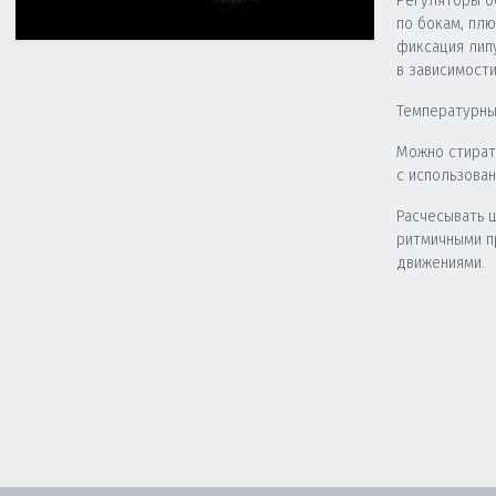
Регуляторы о
по бокам, пл
фиксация лип
в зависимости
Температурны
Можно стират
с использова
Расчесывать 
ритмичными 
движениями.