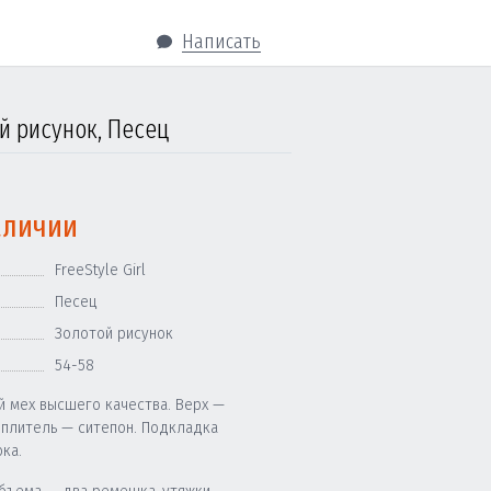
Написать
ой рисунок, Песец
аличии
FreeStyle Girl
Песец
Золотой рисунок
54-58
й мех высшего качества. Верх —
еплитель — ситепон. Подкладка
ка.