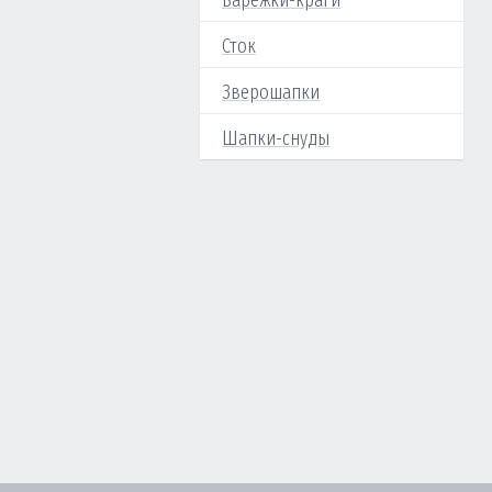
Варежки-краги
Сток
Зверошапки
Шапки-снуды