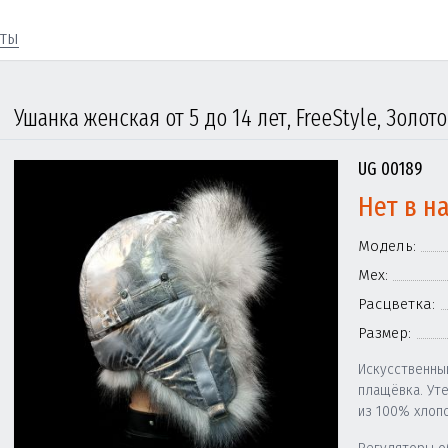
кты
Ушанка женская от 5 до 14 лет, FreeStyle, Золот
UG 00189
Нет в н
Модель:
Мех:
Расцветка:
Размер:
Искусственны
плащёвка. Ут
из 100% хлопо