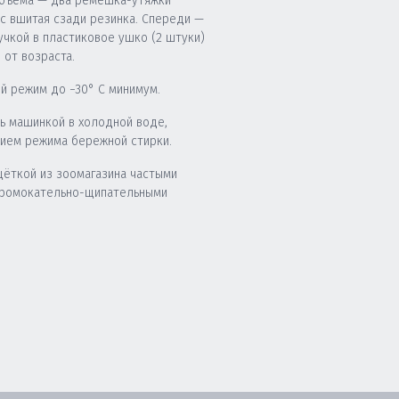
бъема — два ремешка-утяжки
юс вшитая сзади резинка. Спереди —
учкой в пластиковое ушко (2 штуки)
 от возраста.
й режим до −30° C минимум.
ь машинкой в холодной воде,
нием режима бережной стирки.
щёткой из зоомагазина частыми
промокательно-щипательными