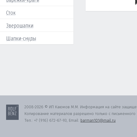
Варежки-краги
Сток
Зверошапки
Шапки-снуды
2008-2026 © ИП Каюмов М.М. Информация на сайте защище
Копирование материалов разрешено только с письменного с
Тел.:
+7 (916) 672-67-93
, Email:
barman101@mail.ru