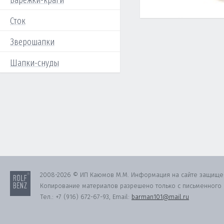
Варежки-краги
Сток
Зверошапки
Шапки-снуды
2008-2026 © ИП Каюмов М.М. Информация на сайте защище
Копирование материалов разрешено только с письменного с
Тел.:
+7 (916) 672-67-93
, Email:
barman101@mail.ru