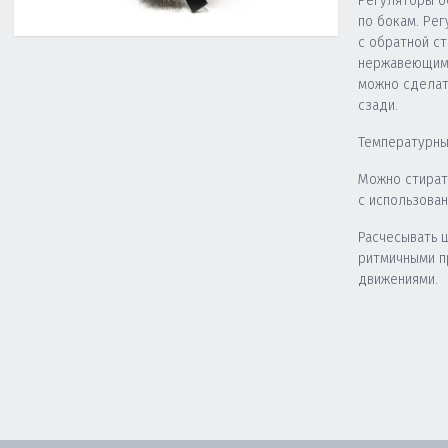
Регуляторы о
по бокам. Ре
с обратной с
нержавеющими
можно сделать
сзади.
Температурны
Можно стират
с использова
Расчесывать 
ритмичными 
движениями.