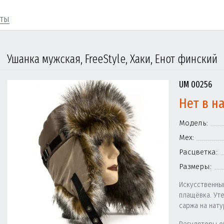
кты
Ушанка мужская, FreeStyle, Хаки, Енот финский
UM 00256
Нет в н
Модель:
Мех:
Расцветка:
Размеры:
Искусственны
плащёвка. Ут
саржа на нату