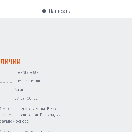
Написать
аличии
FreeStyle Men
Енот финский
Хаки
57-59
,
60-62
й мех высшего качества. Верх —
еплитель — синтепон. Подкладка —
ральной основе.