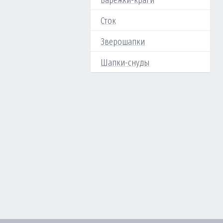
Варежки-краги
Сток
Зверошапки
Шапки-снуды