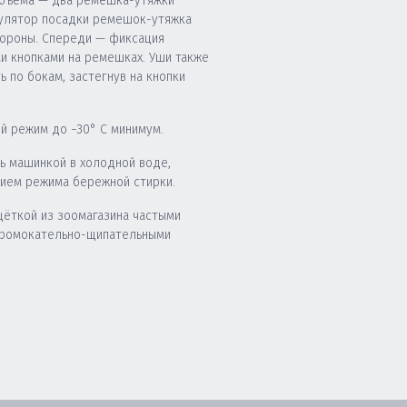
бъема — два ремешка-утяжки
гулятор посадки ремешок-утяжка
тороны. Спереди — фиксация
 кнопками на ремешках. Уши также
 по бокам, застегнув на кнопки
й режим до −30° C минимум.
ь машинкой в холодной воде,
нием режима бережной стирки.
щёткой из зоомагазина частыми
промокательно-щипательными