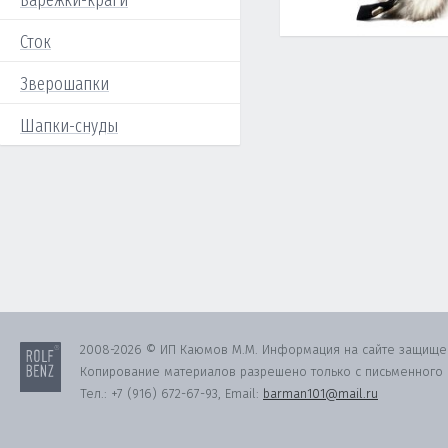
Варежки-краги
Сток
Зверошапки
Шапки-снуды
2008-2026 © ИП Каюмов М.М. Информация на сайте защище
Копирование материалов разрешено только с письменного с
Тел.:
+7 (916) 672-67-93
, Email:
barman101@mail.ru