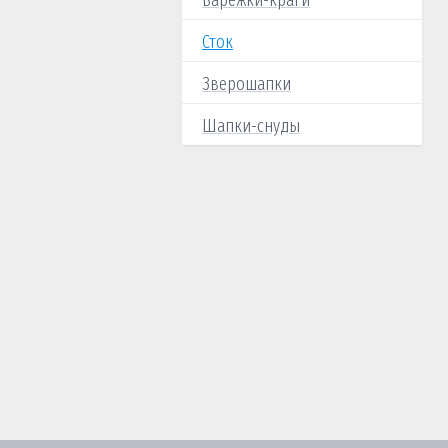
Варежки-краги
Сток
Зверошапки
Шапки-снуды