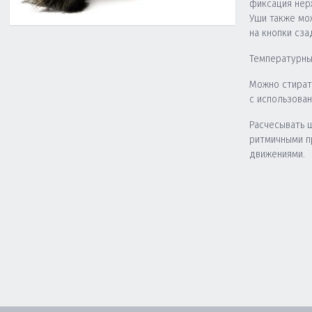
фиксация нер
Уши также мо
на кнопки сза
Температурны
Можно стират
с использова
Расчесывать 
ритмичными 
движениями.