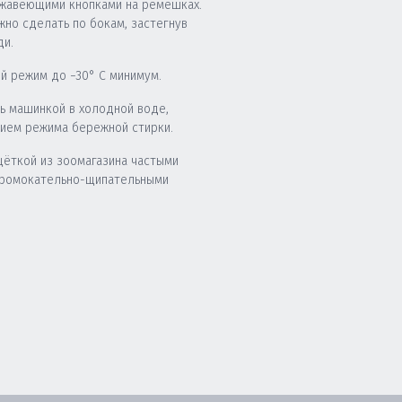
жавеющими кнопками на ремешках.
жно сделать по бокам, застегнув
ди.
й режим до −30° C минимум.
ь машинкой в холодной воде,
нием режима бережной стирки.
щёткой из зоомагазина частыми
промокательно-щипательными