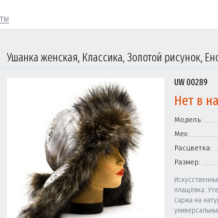
кты
Ушанка женская, Классика, Золотой рисунок, Е
UW 00289
Нет в н
Модель:
Мех:
Расцветка:
Размер:
Искусственны
плащёвка. Ут
саржа на нат
универсальны