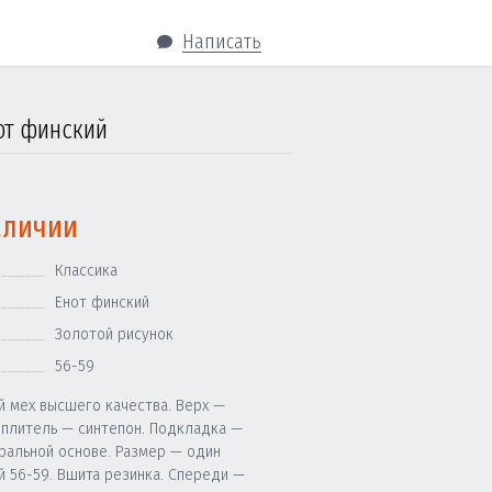
Написать
нот финский
аличии
Классика
Енот финский
Золотой рисунок
56-59
й мех высшего качества. Верх —
еплитель — синтепон. Подкладка —
уральной основе. Размер — один
й 56-59. Вшита резинка. Спереди —