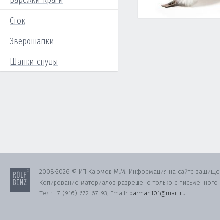
Варежки-краги
Сток
Зверошапки
Шапки-снуды
2008-2026 © ИП Каюмов М.М. Информация на сайте защище
Копирование материалов разрешено только с письменного с
Тел.:
+7 (916) 672-67-93
, Email:
barman101@mail.ru