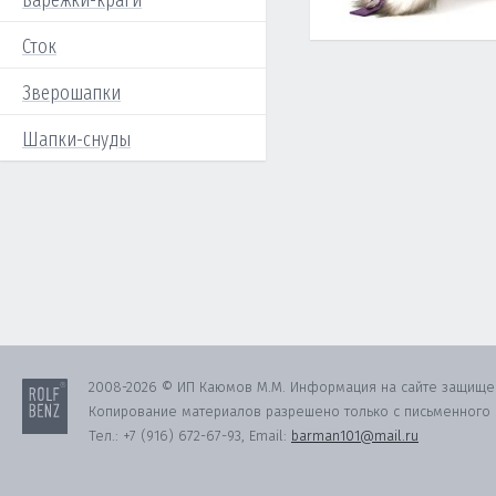
Варежки-краги
Сток
Зверошапки
Шапки-снуды
2008-2026 © ИП Каюмов М.М. Информация на сайте защище
Копирование материалов разрешено только с письменного с
Тел.:
+7 (916) 672-67-93
, Email:
barman101@mail.ru