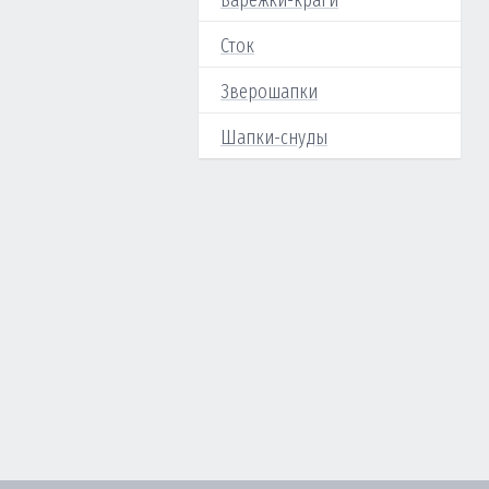
Варежки-краги
Сток
Зверошапки
Шапки-снуды