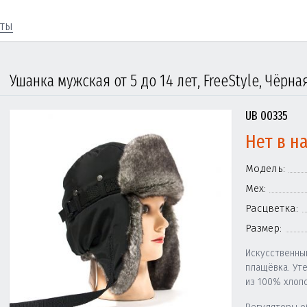
кты
UB 00335
Нет в н
Модель:
Мех:
Расцветка:
Размер:
Искусственны
плащёвка. Ут
из 100% хлопо