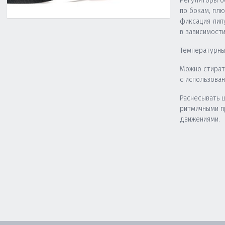
Регуляторы о
по бокам, пл
фиксация лип
в зависимости
Температурны
Можно стират
с использова
Расчесывать 
ритмичными 
движениями.