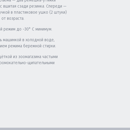
бъема — два ремешка-утяжки
юс вшитая сзади резинка. Спереди —
учкой в пластиковое ушко (2 штуки)
 от возраста.
й режим до −30° C минимум.
ь машинкой в холодной воде,
нием режима бережной стирки.
щёткой из зоомагазина частыми
промокательно-щипательными