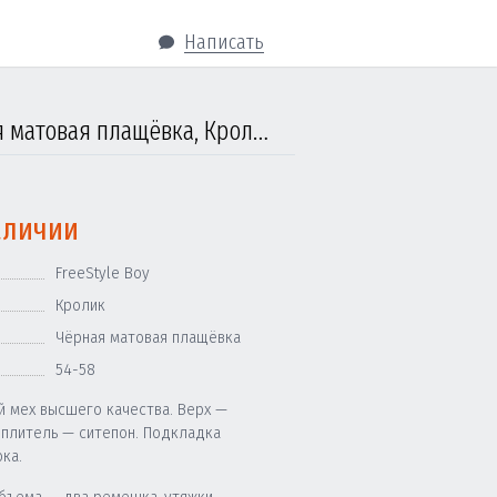
Написать
Ушанка мужская от 5 до 14 лет, FreeStyle, Чёрная матовая плащёвка, Кролик
аличии
FreeStyle Boy
Кролик
Чёрная матовая плащёвка
54-58
й мех высшего качества. Верх —
еплитель — ситепон. Подкладка
ка.