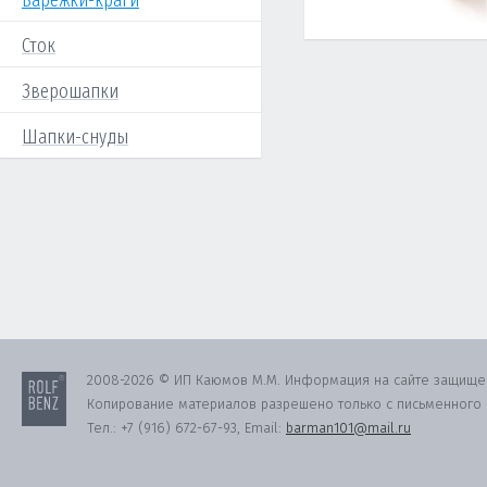
Варежки-краги
Сток
Зверошапки
Шапки-снуды
2008-2026 © ИП Каюмов М.М. Информация на сайте защище
Копирование материалов разрешено только с письменного с
Тел.:
+7 (916) 672-67-93
, Email:
barman101@mail.ru