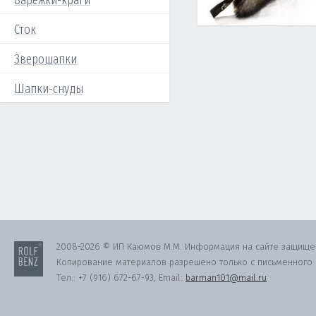
Варежки-краги
Сток
Зверошапки
Шапки-снуды
2008-2026 © ИП Каюмов М.М. Информация на сайте защище
Копирование материалов разрешено только с письменного с
Тел.:
+7 (916) 672-67-93
, Email:
barman101@mail.ru