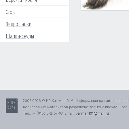
Варежки-краги
Сток
Зверошапки
Шапки-снуды
2008-2026 © ИП Каюмов М.М. Информация на сайте защище
Копирование материалов разрешено только с письменного с
Тел.:
+7 (916) 672-67-93
, Email:
barman101@mail.ru