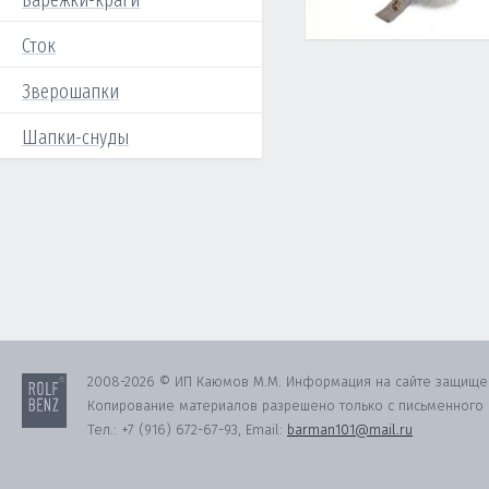
Варежки-краги
Сток
Зверошапки
Шапки-снуды
2008-2026 © ИП Каюмов М.М. Информация на сайте защище
Копирование материалов разрешено только с письменного с
Тел.:
+7 (916) 672-67-93
, Email:
barman101@mail.ru