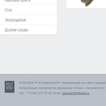
Варежки-краги
Сток
Зверошапки
Шапки-снуды
2008-2026 © ИП Каюмов М.М. Информация на сайте защище
Копирование материалов разрешено только с письменного с
Тел.:
+7 (916) 672-67-93
, Email:
barman101@mail.ru