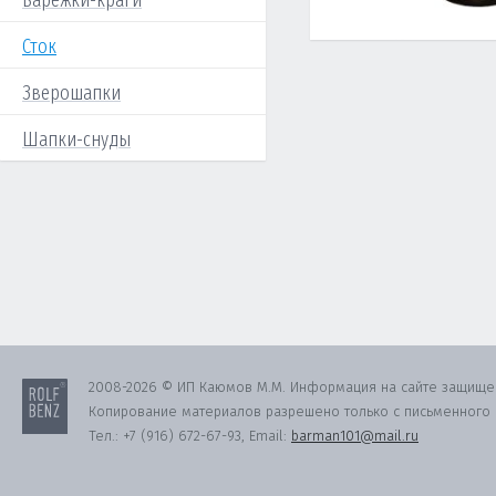
Варежки-краги
Сток
Зверошапки
Шапки-снуды
2008-2026 © ИП Каюмов М.М. Информация на сайте защище
Копирование материалов разрешено только с письменного с
Тел.:
+7 (916) 672-67-93
, Email:
barman101@mail.ru