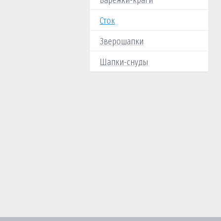
Варежки-краги
Сток
Зверошапки
Шапки-снуды