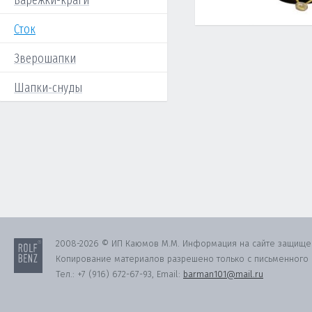
Варежки-краги
Сток
Зверошапки
Шапки-снуды
2008-2026 © ИП Каюмов М.М. Информация на сайте защище
Копирование материалов разрешено только с письменного с
Тел.:
+7 (916) 672-67-93
, Email:
barman101@mail.ru