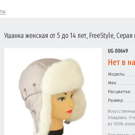
кты
UG 00649
Нет в н
Модель:
Мех:
Расцветка:
Размер:
Искусственны
плащёвка. Ут
из 100% хлопо