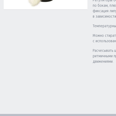
Регуляторы о
по бокам, пл
фиксация лип
в зависимости
Температурны
Можно стират
с использова
Расчесывать 
ритмичными 
движениями.