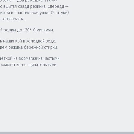
бъема — два ремешка-утяжки
юс вшитая сзади резинка. Спереди —
учкой в пластиковое ушко (2 штуки)
 от возраста.
й режим до −30° C минимум.
ь машинкой в холодной воде,
нием режима бережной стирки.
щёткой из зоомагазина частыми
промокательно-щипательными