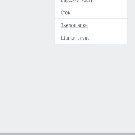
Варежки-краги
Сток
Зверошапки
Шапки-снуды