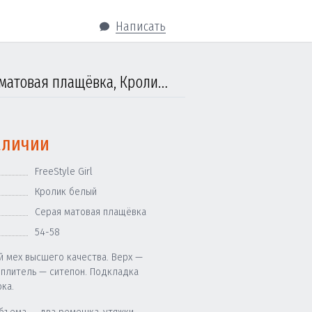
Написать
Ушанка женская от 5 до 14 лет, FreeStyle, Серая матовая плащёвка, Кролик белый
аличии
FreeStyle Girl
Кролик белый
Серая матовая плащёвка
54-58
й мех высшего качества. Верх —
еплитель — ситепон. Подкладка
ка.