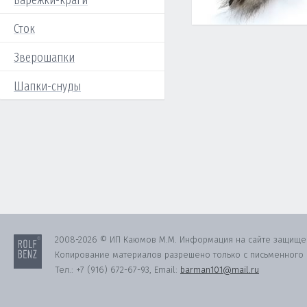
Варежки-краги
Сток
Зверошапки
Шапки-снуды
2008-2026 © ИП Каюмов М.М. Информация на сайте защище
Копирование материалов разрешено только с письменного с
Тел.:
+7 (916) 672-67-93
, Email:
barman101@mail.ru