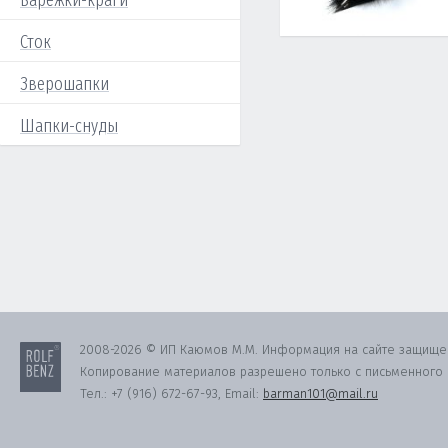
Варежки-краги
Сток
Зверошапки
Шапки-снуды
2008-2026 © ИП Каюмов М.М. Информация на сайте защище
Копирование материалов разрешено только с письменного с
Тел.:
+7 (916) 672-67-93
, Email:
barman101@mail.ru