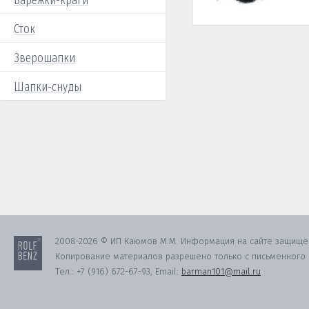
Варежки-краги
Сток
Зверошапки
Шапки-снуды
2008-2026 © ИП Каюмов М.М. Информация на сайте защище
Копирование материалов разрешено только с письменного с
Тел.:
+7 (916) 672-67-93
, Email:
barman101@mail.ru