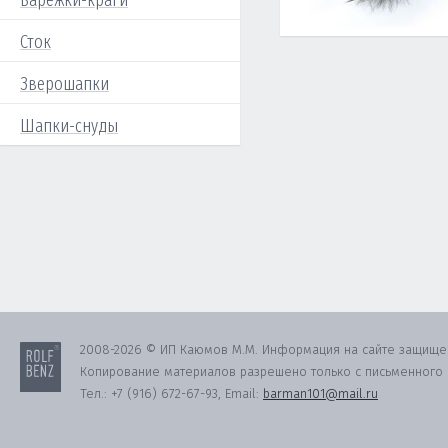
Варежки-краги
Сток
Зверошапки
Шапки-снуды
2008-2026 © ИП Каюмов М.М. Информация на сайте защище
Копирование материалов разрешено только с письменного с
Тел.:
+7 (916) 672-67-93
, Email:
barman101@mail.ru