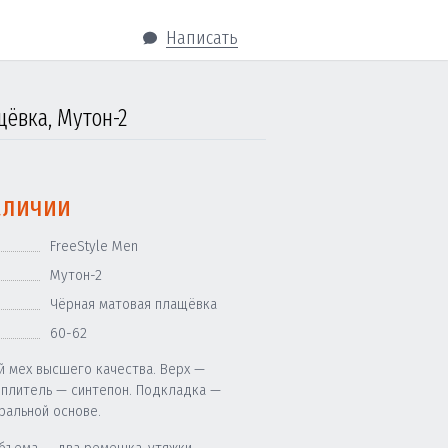
Написать
щёвка, Мутон-2
аличии
FreeStyle Men
Мутон-2
Чёрная матовая плащёвка
60-62
й мех высшего качества. Верх —
еплитель — синтепон. Подкладка —
ральной основе.