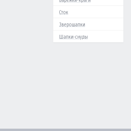
Варежки-краги
Сток
Зверошапки
Шапки-снуды