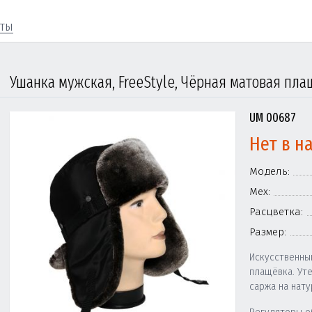
кты
Ушанка мужская, FreeStyle, Чёрная матовая пла
UM 00687
Нет в н
Модель:
Мех:
Расцветка:
Размер:
Искусственны
плащёвка. Ут
саржа на нату