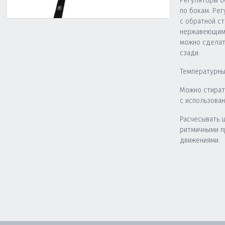
Регуляторы о
по бокам. Ре
с обратной с
нержавеющими
можно сделать
сзади.
Температурны
Можно стират
с использова
Расчесывать 
ритмичными 
движениями.