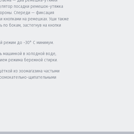
бъема — два ремешка-утяжки
гулятор посадки ремешок-утяжка
тороны. Спереди — фиксация
 кнопками на ремешках. Уши также
 по бокам, застегнув на кнопки
й режим до −30° C минимум.
ь машинкой в холодной воде,
нием режима бережной стирки.
щёткой из зоомагазина частыми
промокательно-щипательными