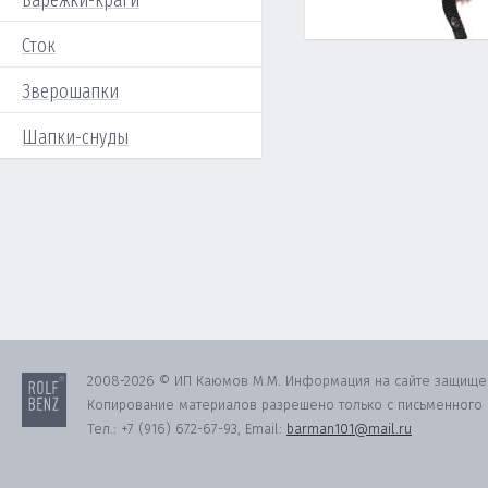
Варежки-краги
Сток
Зверошапки
Шапки-снуды
2008-2026 © ИП Каюмов М.М. Информация на сайте защище
Копирование материалов разрешено только с письменного с
Тел.:
+7 (916) 672-67-93
, Email:
barman101@mail.ru