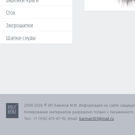
Варежки-краги
Сток
Зверошапки
Шапки-снуды
2008-2026 © ИП Каюмов М.М. Информация на сайте защище
Копирование материалов разрешено только с письменного с
Тел.:
+7 (916) 672-67-93
, Email:
barman101@mail.ru