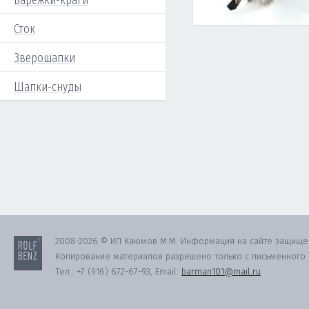
Варежки-краги
Сток
Зверошапки
Шапки-снуды
2008-2026 © ИП Каюмов М.М. Информация на сайте защище
Копирование материалов разрешено только с письменного с
Тел.:
+7 (916) 672-67-93
, Email:
barman101@mail.ru