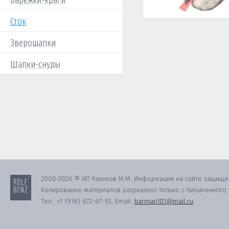
Варежки-краги
Сток
Зверошапки
Шапки-снуды
2008-2026 © ИП Каюмов М.М. Информация на сайте защище
Копирование материалов разрешено только с письменного с
Тел.:
+7 (916) 672-67-93
, Email:
barman101@mail.ru