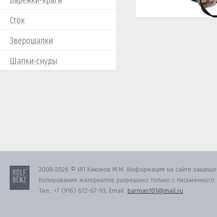
Варежки-краги
Сток
Зверошапки
Шапки-снуды
2008-2026 © ИП Каюмов М.М. Информация на сайте защище
Копирование материалов разрешено только с письменного с
Тел.:
+7 (916) 672-67-93
, Email:
barman101@mail.ru