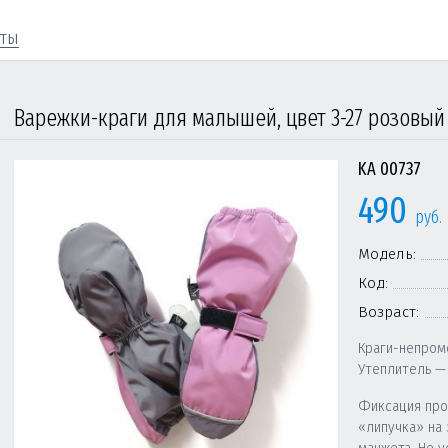
кты
Варежки-краги для малышей, цвет 3-27 розовый
KA 00737
490
руб.
Модель:
Код:
Возраст:
Краги-непром
Утеплитель —
Фиксация про
«липучка» на 