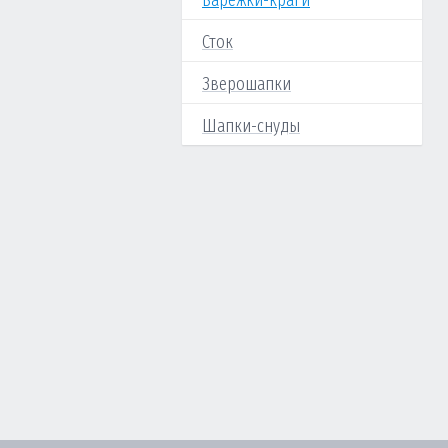
Варежки-краги
Сток
Зверошапки
Шапки-снуды