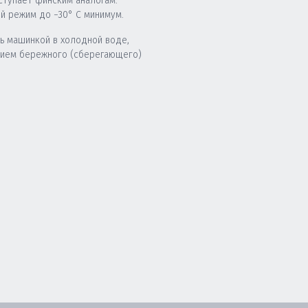
ступает финским аналогам.
й режим до −30° C минимум.
ь машинкой в холодной воде,
нием бережного (сберегающего)