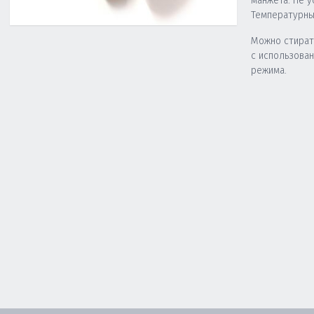
манжета. Не у
Температурны
Можно стират
с использова
режима.