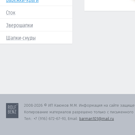
Варежки-краги
Сток
Зверошапки
Шапки-снуды
2008-2026 © ИП Каюмов М.М. Информация на сайте защище
Копирование материалов разрешено только с письменного с
Тел.:
+7 (916) 672-67-93
, Email:
barman101@mail.ru