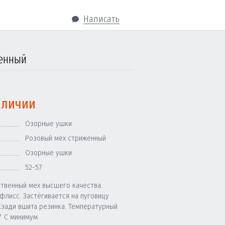
Написать
женный
аличии
Озорные ушки
Розовый мех стриженный
Озорные ушки
52-57
ственный мех высшего качества.
флисс. Застёгивается на пуговицу
Сзади вшита резинка. Температурный
° C минимум.