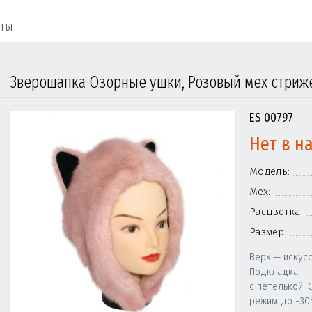
кты
Зверошапка Озорные ушки, Розовый мех стри
ES 00797
Нет в н
Модель:
Мех:
Расцветка:
Размер:
Верх — искус
Подкладка — 
с петелькой. 
режим до −30