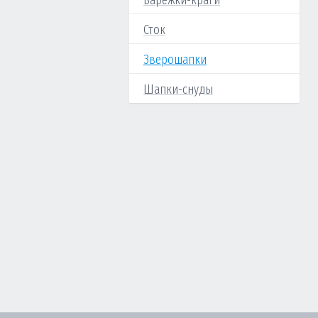
Варежки-краги
Сток
Зверошапки
Шапки-снуды