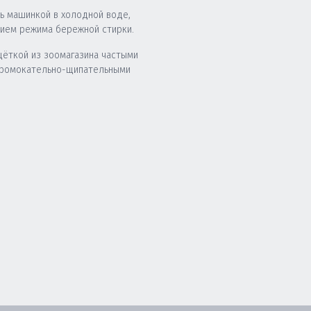
ь машинкой в холодной воде,
нием режима бережной стирки.
щёткой из зоомагазина частыми
промокательно-щипательными