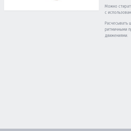
Можно стират
с использова
Расчесывать 
ритмичными 
движениями.