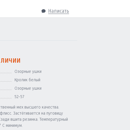
Написать
аличии
Озорные ушки
Кролик белый
Озорные ушки
52-57
ственный мех высшего качества.
флисс. Застёгивается на пуговицу
Сзади вшита резинка. Температурный
° C минимум.