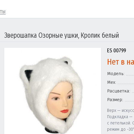
кты
Зверошапка Озорные ушки, Кролик белый
ES 00799
Нет в н
Модель:
Мех:
Расцветка:
Размер:
Верх — искус
Подкладка — 
с петелькой. 
режим до −30