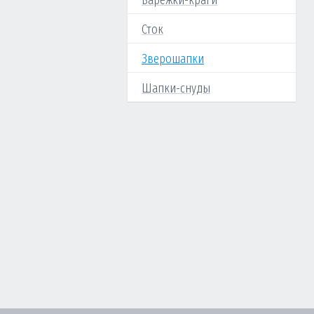
Варежки-краги
Сток
Зверошапки
Шапки-снуды