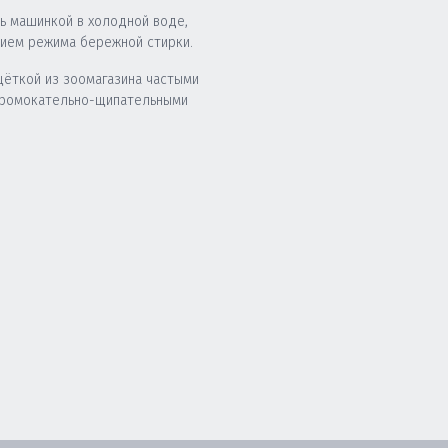
ь машинкой в холодной воде,
нием режима бережной стирки.
щёткой из зоомагазина частыми
промокательно-щипательными