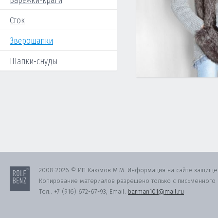
Варежки-краги
Сток
Зверошапки
Шапки-снуды
2008-2026 © ИП Каюмов М.М. Информация на сайте защище
Копирование материалов разрешено только с письменного с
Тел.:
+7 (916) 672-67-93
, Email:
barman101@mail.ru