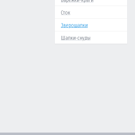
Варежки-краги
Сток
Зверошапки
Шапки-снуды