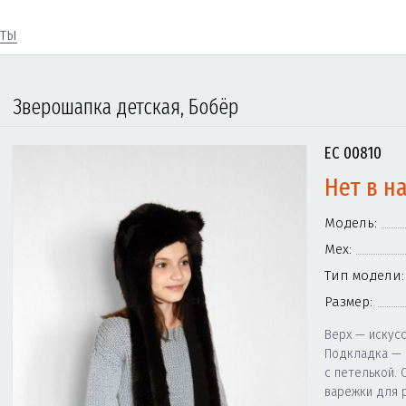
кты
Зверошапка детская, Бобёр
EC 00810
Нет в н
Модель:
Мех:
Тип модели:
Размер:
Верх — искус
Подкладка — 
с петелькой. 
варежки для 