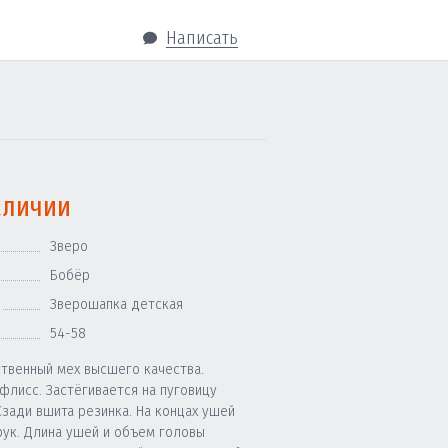
Написать
аличии
Зверо
Бобёр
Зверошапка детская
54-58
ственный мех высшего качества.
флисс. Застёгивается на пуговицу
Сзади вшита резинка. На концах ушей
рук. Длина ушей и объем головы