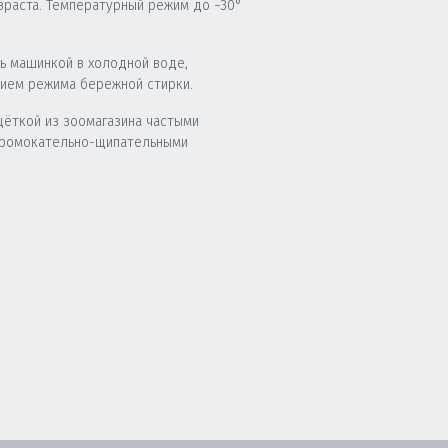
зраста. Температурный режим до −30°
ь машинкой в холодной воде,
нием режима бережной стирки.
щёткой из зоомагазина частыми
промокательно-щипательными