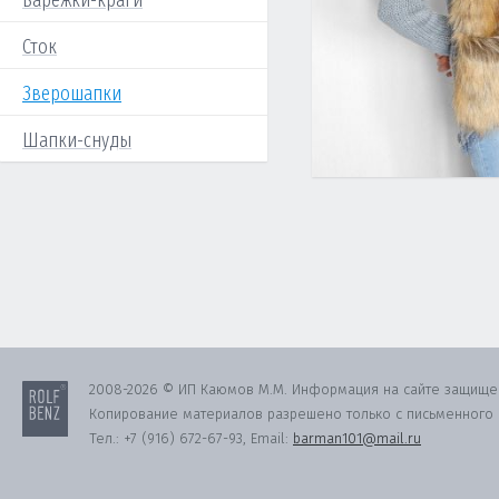
Варежки-краги
Сток
Зверошапки
Шапки-снуды
2008-2026 © ИП Каюмов М.М. Информация на сайте защище
Копирование материалов разрешено только с письменного с
Тел.:
+7 (916) 672-67-93
, Email:
barman101@mail.ru