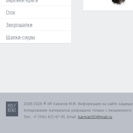
Варежки-краги
Сток
Зверошапки
Шапки-снуды
2008-2026 © ИП Каюмов М.М. Информация на сайте защище
Копирование материалов разрешено только с письменного с
Тел.:
+7 (916) 672-67-93
, Email:
barman101@mail.ru