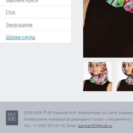
Варежки-краги
Сток
Зверошапки
Шапки-снуды
2008-2026 © ИП Каюмов М.М. Информация на сайте защище
Копирование материалов разрешено только с письменного с
Тел.:
+7 (916) 672-67-93
, Email:
barman101@mail.ru