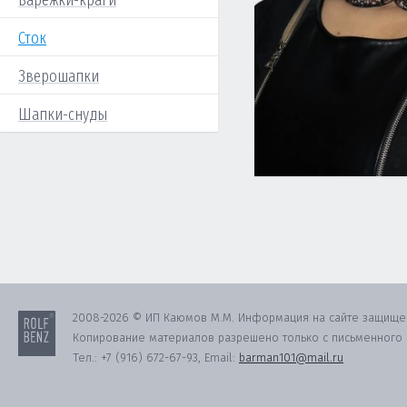
Варежки-краги
Сток
Зверошапки
Шапки-снуды
2008-2026 © ИП Каюмов М.М. Информация на сайте защище
Копирование материалов разрешено только с письменного с
Тел.:
+7 (916) 672-67-93
, Email:
barman101@mail.ru