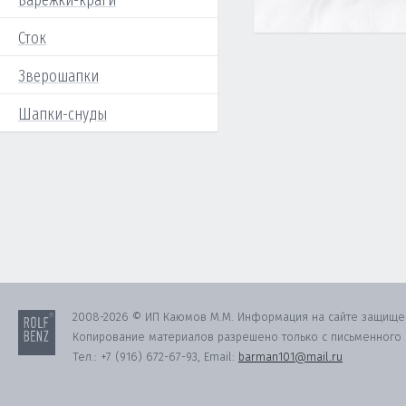
Варежки-краги
Сток
Зверошапки
Шапки-снуды
2008-2026 © ИП Каюмов М.М. Информация на сайте защище
Копирование материалов разрешено только с письменного с
Тел.:
+7 (916) 672-67-93
, Email:
barman101@mail.ru