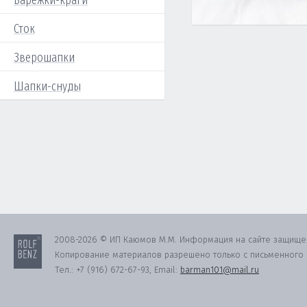
Варежки-краги
Сток
Зверошапки
Шапки-снуды
2008-2026 © ИП Каюмов М.М. Информация на сайте защище
Копирование материалов разрешено только с письменного с
Тел.:
+7 (916) 672-67-93
, Email:
barman101@mail.ru