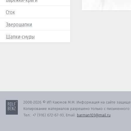
Варежки-краги
Сток
Зверошапки
Шапки-снуды
2008-2026 © ИП Каюмов М.М. Информация на сайте защище
Копирование материалов разрешено только с письменного с
Тел.:
+7 (916) 672-67-93
, Email:
barman101@mail.ru