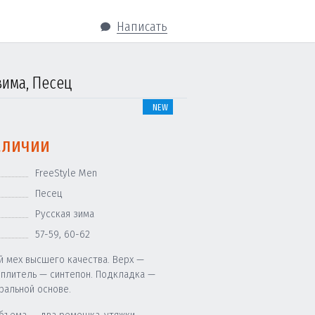
Написать
зима, Песец
NEW
аличии
FreeStyle Men
Песец
Русская зима
57-59
,
60-62
й мех высшего качества. Верх —
еплитель — синтепон. Подкладка —
ральной основе.