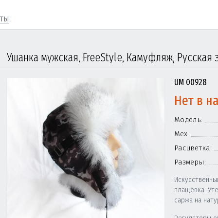
кты
Ушанка мужская, FreeStyle, Камуфляж, Русская 
UM 00928
Нет в н
Модель:
Мех:
Расцветка:
Размеры:
Искусственны
плащёвка. Ут
саржа на нату