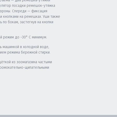
бъема — два ремешка-утяжки
гулятор посадки ремешок-утяжка
тороны. Спереди — фиксация
 кнопками на ремешках. Уши также
 по бокам, застегнув на кнопки
й режим до −30° C минимум.
ь машинкой в холодной воде,
нием режима бережной стирки.
щёткой из зоомагазина частыми
промокательно-щипательными