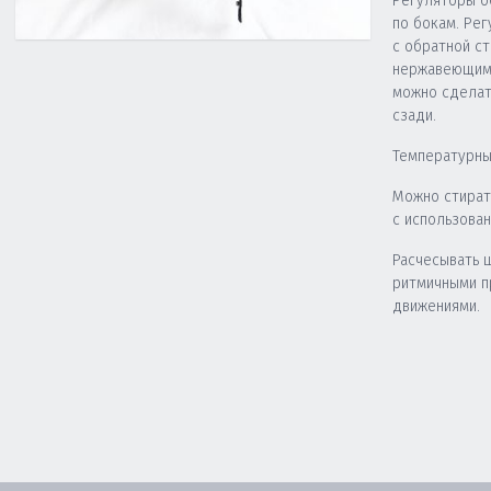
Регуляторы о
по бокам. Ре
с обратной с
нержавеющими
можно сделать
сзади.
Температурны
Можно стират
с использова
Расчесывать 
ритмичными 
движениями.