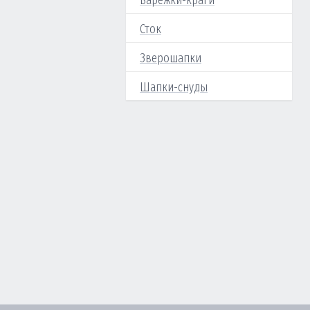
Варежки-краги
Сток
Зверошапки
Шапки-снуды