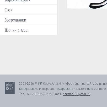
Варежки-краги
Сток
Зверошапки
Шапки-снуды
2008-2026 © ИП Каюмов М.М. Информация на сайте защище
Копирование материалов разрешено только с письменного с
Тел.:
+7 (916) 672-67-93
, Email:
barman101@mail.ru