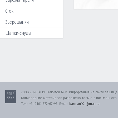
Варежки-краги
Сток
Зверошапки
Шапки-снуды
2008-2026 © ИП Каюмов М.М. Информация на сайте защище
Копирование материалов разрешено только с письменного с
Тел.:
+7 (916) 672-67-93
, Email:
barman101@mail.ru